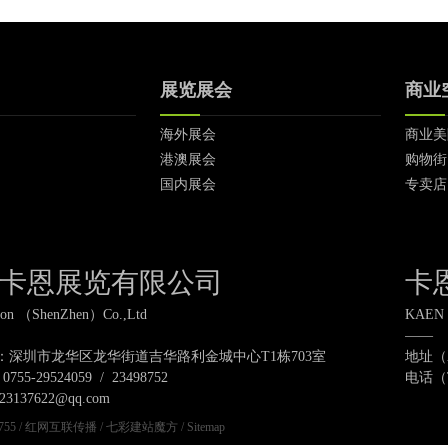
展览展会
商业
海外展会
商业美
港澳展会
购物街
国内展会
专卖店
卡恩展览有限公司
卡
ton （ShenZhen）Co.,Ltd
KAEN 
——
）：深圳市龙华区龙华街道吉华路利金城中心T1栋703室
地址（
55-29524059 / 23498752
电话（Te
137622@qq.com
755
/
红网互联传播
/
七彩建站魔方
/
Sitemap