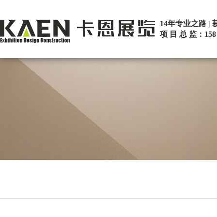
14年专业之路 
项 目 总 监：158 