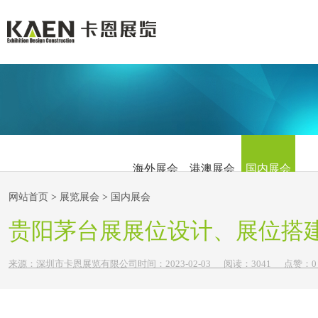
Exhibition
展览展会
Works
商业空间
Projects
主题展厅
海外展会
港澳展会
国内展会
About
关于卡恩
网站首页
>
展览展会
>
国内展会
Contact
联系卡恩
贵阳茅台展展位设计、展位搭
来源：
深圳市卡恩展览有限公司
时间：
2023-
02-03
阅读：3041
点赞：
0