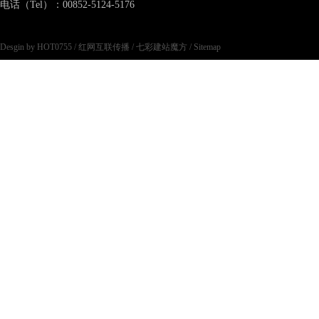
电话（Tel）：00852-5124-5176
Desgin by HOT0755
/
红网互联传播
/
七彩建站魔方
/
Sitemap